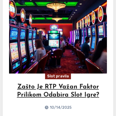
Slot pravila
Zašto Je RTP Važan Faktor
Prilikom Odabira Slot Igre?
10/14/2025