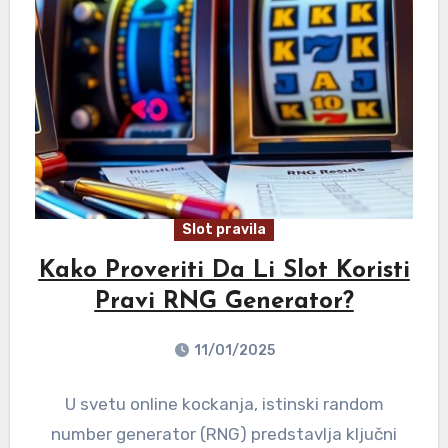
Slot pravila
Kako Proveriti Da Li Slot Koristi
Pravi RNG Generator?
11/01/2025
U svetu online kockanja, istinski random
number generator (RNG) predstavlja ključni