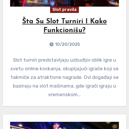
Slot pravila
Šta Su Slot Turniri I Kako
Funkcionišu?
10/20/2025
Slot turniri predstavljaju uzbudljiv oblik igre u
svetu online kockanja, okupljajući igrače koji se
takmiče za atraktivne nagrade. Ovi događaji se
baziraju na slot mašinama, gde igrači igraju u
vremenskom…