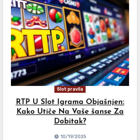
Slot pravila
RTP U Slot Igrama Objašnjen:
Kako Utiče Na Vaše šanse Za
Dobitak?
10/19/2025