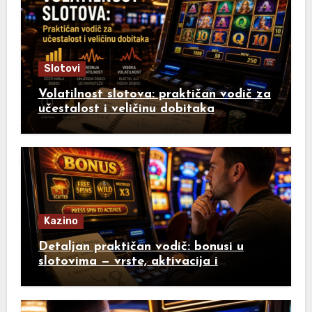
Slotovi
Volatilnost slotova: praktičan vodič za
učestalost i veličinu dobitaka
Kazino
Detaljan praktičan vodič: bonusi u
slotovima — vrste, aktivacija i
vrednovanje