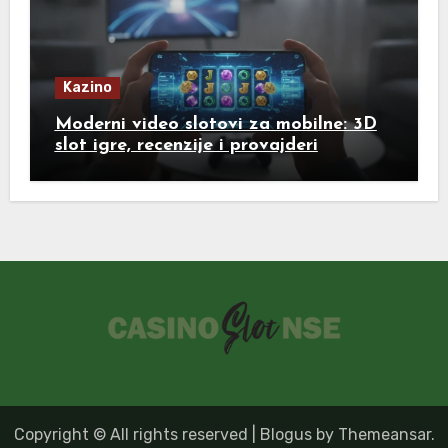
Kazino
Moderni video slotovi za mobilne: 3D
slot igre, recenzije i provajderi
Copyright © All rights reserved
|
Blogus
by
Themeansar
.