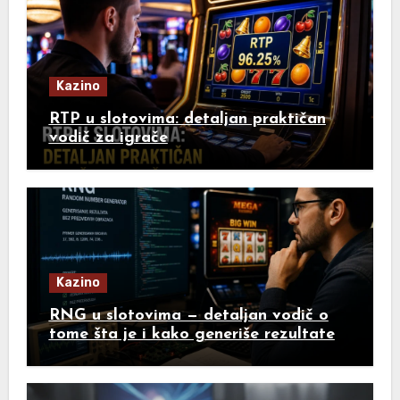
Kazino
RTP u slotovima: detaljan praktičan
vodič za igrače
Kazino
RNG u slotovima — detaljan vodič o
tome šta je i kako generiše rezultate