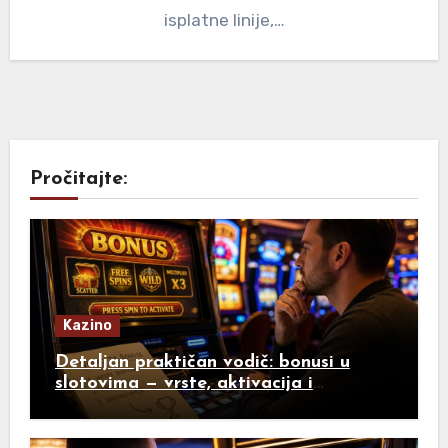
isplatne linije,…
Pročitajte:
Kazino
Detaljan praktičan vodič: bonusi u
slotovima — vrste, aktivacija i
vrednovanje