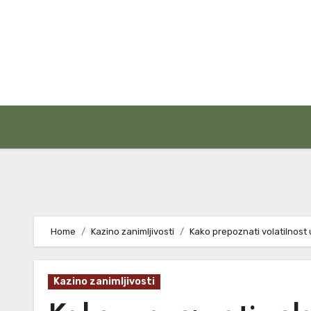
Skip
to
content
Home
Kazino zanimljivosti
Kako prepoznati volatilnost
Kazino zanimljivosti