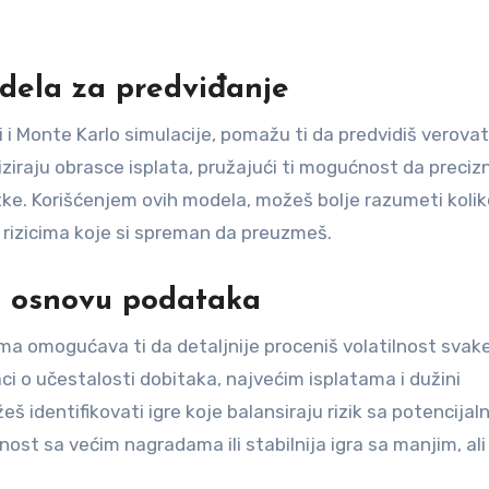
dela za predviđanje
i i Monte Karlo simulacije, pomažu ti da predvidiš verova
iziraju obrasce isplata, pružajući ti mogućnost da precizn
itke. Korišćenjem ovih modela, možeš bolje razumeti kolik
 i rizicima koje si spreman da preuzmeš.
na osnovu podataka
ima omogućava ti da detaljnije proceniš volatilnost svak
daci o učestalosti dobitaka, najvećim isplatama i dužini
š identifikovati igre koje balansiraju rizik sa potencijal
snost sa većim nagradama ili stabilnija igra sa manjim, al