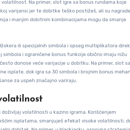
u volatilnost. Na primer, slot igre sa bonus rundama koje
j varijansi jer te dobitke teško postižeš, ali su nagrad
 linija i manjim dobitnim kombinacijama mogu da smanje
žokera ili specijalnih simbola i opseg multiplikatora dire
roj simbola i ograničene bonus funkcije obično imaju nižu
 često donose veće varijacije u dobitku. Na primer, slot 
bilne isplate, dok igra sa 30 simbola i brojnim bonus meh
šanse za uspeh značajno variraju.
volatilnost
doživljaj volatilnosti u kazino igrama. Korišćenjem
ešćim isplatama, smanjuješ efekat visoke volatilnosti, d
ijalni dobitak. Na primer, u blackjacku, osnovna strategij