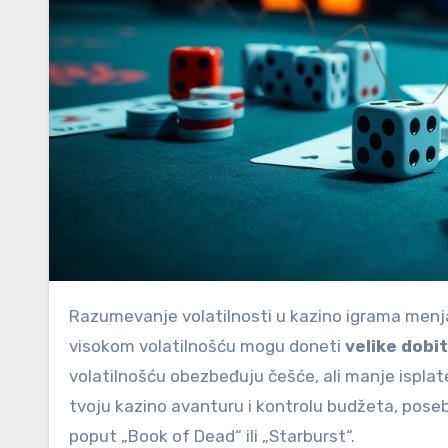
Razumevanje volatilnosti u kazino igrama menja n
visokom volatilnošću mogu doneti
velike dobi
volatilnošću obezbeđuju češće, ali manje isplat
tvoju kazino avanturu i kontrolu budžeta, pose
poput „Book of Dead“ ili „Starburst“.