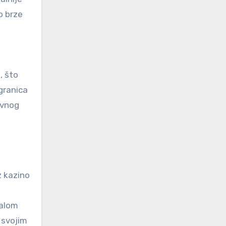
o brze
, što
granica
ivnog
z kazino
malom
 svojim