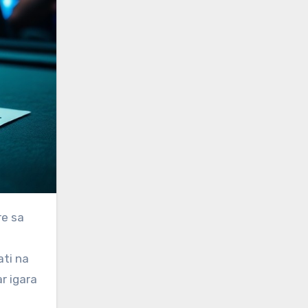
re sa
ati na
r igara