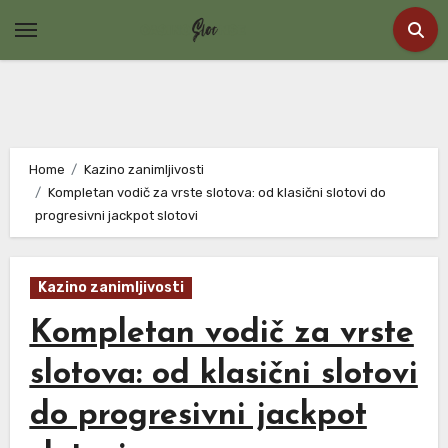
Skip
to
content
Home
Kazino zanimljivosti
Kompletan vodič za vrste slotova: od klasični slotovi do
progresivni jackpot slotovi
Kazino zanimljivosti
Kompletan vodič za vrste
slotova: od klasični slotovi
do progresivni jackpot