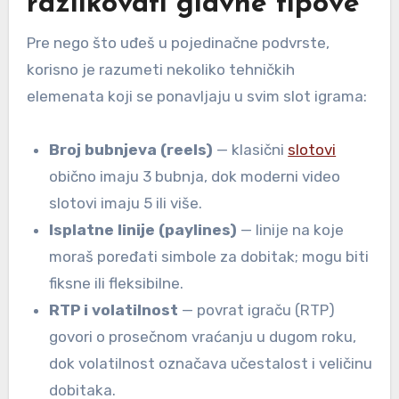
razlikovati glavne tipove
Pre nego što uđeš u pojedinačne podvrste,
korisno je razumeti nekoliko tehničkih
elemenata koji se ponavljaju u svim slot igrama:
Broj bubnjeva (reels)
— klasični
slotovi
obično imaju 3 bubnja, dok moderni video
slotovi imaju 5 ili više.
Isplatne linije (paylines)
— linije na koje
moraš poređati simbole za dobitak; mogu biti
fiksne ili fleksibilne.
RTP i volatilnost
— povrat igraču (RTP)
govori o prosečnom vraćanju u dugom roku,
dok volatilnost označava učestalost i veličinu
dobitaka.