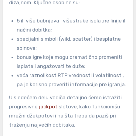
dizajnom. Ključne osobine su:
5 ili više bubnjeva i višestruke isplatne linije ili
načini dobitka;
specijalni simboli (wild, scatter) i besplatne
spinove;
bonus igre koje mogu dramatično promeniti
isplate i angažovati te duže;
veća raznolikost RTP vrednosti i volatilnosti,
pa je korisno proveriti informacije pre igranja.
U sledećem delu vodiča detaljno ćemo istražiti
progresivne
jackpot
slotove, kako funkcionišu
mrežni džekpotovi i na šta treba da paziš pri
traženju najvećih dobitaka.