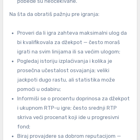
pobede su neočekivane.
Na šta da obratiš pažnju pre igranja:
Proveri da li igra zahteva maksimalni ulog da
bi kvalifikovala za džekpot — često moraš
igrati na svim linijama ili sa većim ulogom;
Pogledaj istoriju izplaćivanja i kolika je
prosečna učestalost osvajanja; veliki
jackpoti dugo rastu, ali statistika može
pomoći u odabiru;
Informiši se o procentu doprinosa za džekpot
i ukupnom RTP-u igre; često srednji RTP
skriva veći procenat koji ide u progresivni
fond;
Biraj provajdere sa dobrom reputacijom —