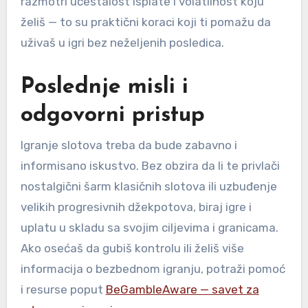
razmotri učestalost isplate i volatilnost koju
želiš — to su praktični koraci koji ti pomažu da
uživaš u igri bez neželjenih posledica.
Poslednje misli i
odgovorni pristup
Igranje slotova treba da bude zabavno i
informisano iskustvo. Bez obzira da li te privlači
nostalgični šarm klasičnih slotova ili uzbuđenje
velikih progresivnih džekpotova, biraj igre i
uplatu u skladu sa svojim ciljevima i granicama.
Ako osećaš da gubiš kontrolu ili želiš više
informacija o bezbednom igranju, potraži pomoć
i resurse poput
BeGambleAware — savet za