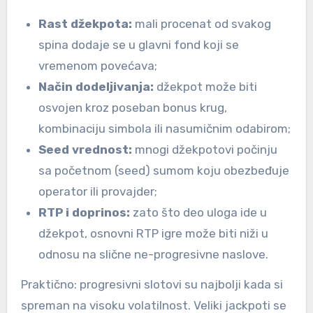
Rast džekpota:
mali procenat od svakog
spina dodaje se u glavni fond koji se
vremenom povećava;
Način dodeljivanja:
džekpot može biti
osvojen kroz poseban bonus krug,
kombinaciju simbola ili nasumičnim odabirom;
Seed vrednost:
mnogi džekpotovi počinju
sa početnom (seed) sumom koju obezbeđuje
operator ili provajder;
RTP i doprinos:
zato što deo uloga ide u
džekpot, osnovni RTP igre može biti niži u
odnosu na slične ne-progresivne naslove.
Praktično: progresivni slotovi su najbolji kada si
spreman na visoku volatilnost. Veliki jackpoti se