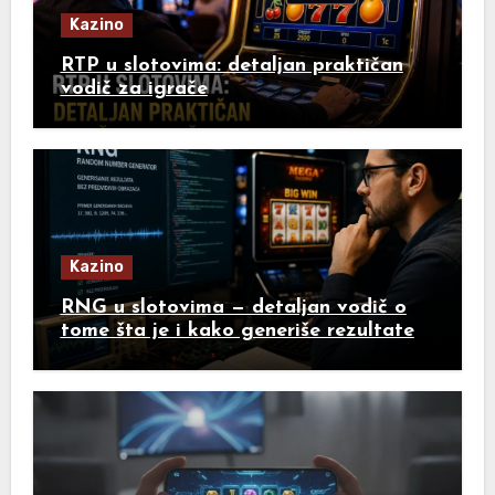
Kazino
RTP u slotovima: detaljan praktičan
vodič za igrače
Kazino
RNG u slotovima — detaljan vodič o
tome šta je i kako generiše rezultate