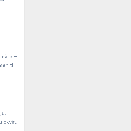
jučite —
meniti
ju.
u okviru