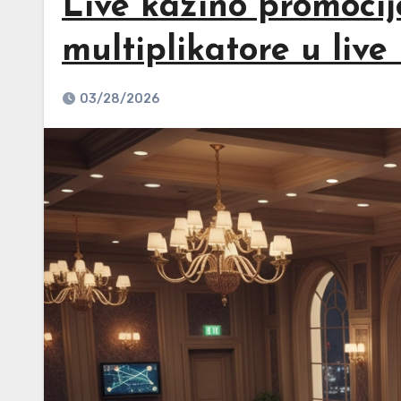
Live kazino promocije
multiplikatore u live
03/28/2026