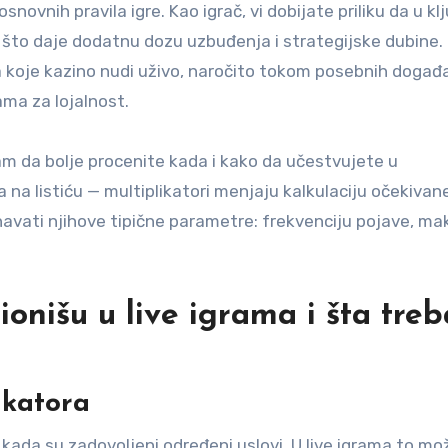
ovnih pravila igre. Kao igrač, vi dobijate priliku da u kl
 što daje dodatnu dozu uzbuđenja i strategijske dubine.
a koje kazino nudi uživo, naročito tokom posebnih događa
ama za lojalnost.
m da bolje procenite kada i kako da učestvujete u
na listiću — multiplikatori menjaju kalkulaciju očekivan
oznavati njihove tipične parametre: frekvenciju pojave, 
ionišu u live igrama i šta treb
ikatora
a kada su zadovoljeni određeni uslovi. U live igrama to mo