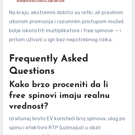
Na kraju, ekstremni dobitci su retki, ali pravilnim
izborom promocija i razumnim pristupom možeš
bolje iskoristiti multiplikatore i free spinove — i
pritom uživati u igri bez nepotrebnog rizika.
Frequently Asked
Questions
Kako brzo proceniti da li
free spinovi imaju realnu
vrednost?
Izračunaj bruto EV koristeći broj spinova, ulog po
spinu i efektivni RTP (uzimajući u obzir