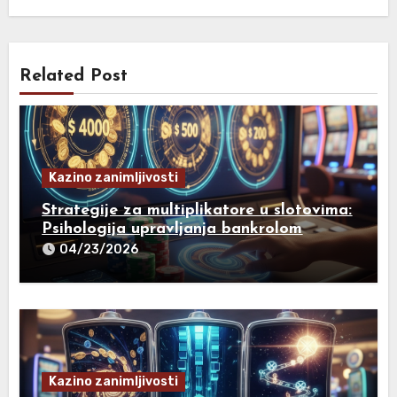
Related Post
Kazino zanimljivosti
Strategije za multiplikatore u slotovima:
Psihologija upravljanja bankrolom
04/23/2026
Kazino zanimljivosti