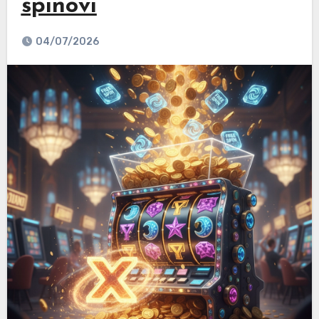
spinovi
04/07/2026