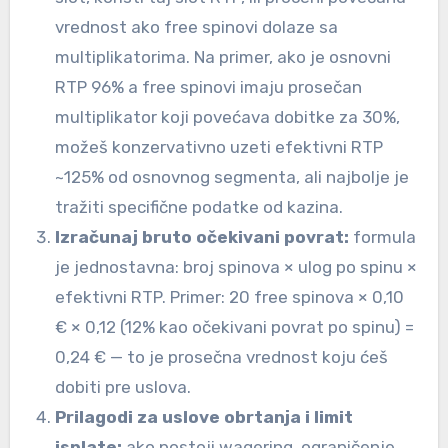
vrednost ako free spinovi dolaze sa
multiplikatorima. Na primer, ako je osnovni
RTP 96% a free spinovi imaju prosečan
multiplikator koji povećava dobitke za 30%,
možeš konzervativno uzeti efektivni RTP
~125% od osnovnog segmenta, ali najbolje je
tražiti specifične podatke od kazina.
Izračunaj bruto očekivani povrat:
formula
je jednostavna: broj spinova × ulog po spinu ×
efektivni RTP. Primer: 20 free spinova × 0,10
€ × 0,12 (12% kao očekivani povrat po spinu) =
0,24 € — to je prosečna vrednost koju ćeš
dobiti pre uslova.
Prilagodi za uslove obrtanja i limit
isplate:
ako postoji wagering, ograničenje