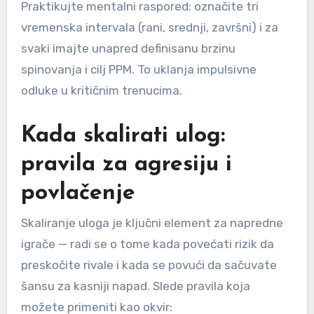
Praktikujte mentalni raspored: označite tri
vremenska intervala (rani, srednji, završni) i za
svaki imajte unapred definisanu brzinu
spinovanja i cilj PPM. To uklanja impulsivne
odluke u kritičnim trenucima.
Kada skalirati ulog:
pravila za agresiju i
povlačenje
Skaliranje uloga je ključni element za napredne
igrače — radi se o tome kada povećati rizik da
preskočite rivale i kada se povući da sačuvate
šansu za kasniji napad. Slede pravila koja
možete primeniti kao okvir: