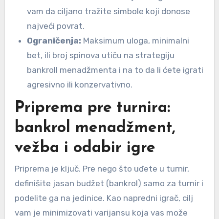
vam da ciljano tražite simbole koji donose
najveći povrat.
Ograničenja:
Maksimum uloga, minimalni
bet, ili broj spinova utiču na strategiju
bankroll menadžmenta i na to da li ćete igrati
agresivno ili konzervativno.
Priprema pre turnira:
bankrol menadžment,
vežba i odabir igre
Priprema je ključ. Pre nego što uđete u turnir,
definišite jasan budžet (bankrol) samo za turnir i
podelite ga na jedinice. Kao napredni igrač, cilj
vam je minimizovati varijansu koja vas može