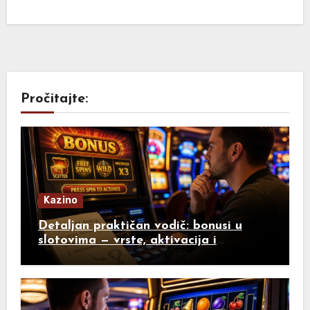
Pročitajte:
Kazino
Detaljan praktičan vodič: bonusi u
slotovima — vrste, aktivacija i
vrednovanje