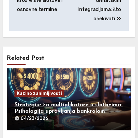
kroz vrste slotova i
tematskim
osnovne termine
integracijama: što
očekivati
Related Post
Kazino zanimljivosti
Strategije za multiplikatore u slotovima:
Psihologija upravljanja bankrolom
04/23/2026