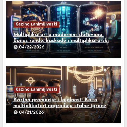
Kazino zanimljivosti
Multiplikatori u modernim slotovima:
Bonus runde, kaskade i multiplikatorski
put
04/22/2026
Kazino zanimljivosti
Kazino promocije i lojalnost: Kako
multiplikatori nagrađuju stalne igrače
04/21/2026