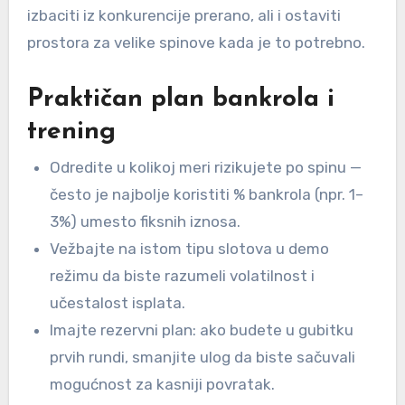
izbaciti iz konkurencije prerano, ali i ostaviti
prostora za velike spinove kada je to potrebno.
Praktičan plan bankrola i
trening
Odredite u kolikoj meri rizikujete po spinu —
često je najbolje koristiti % bankrola (npr. 1–
3%) umesto fiksnih iznosa.
Vežbajte na istom tipu slotova u demo
režimu da biste razumeli volatilnost i
učestalost isplata.
Imajte rezervni plan: ako budete u gubitku
prvih rundi, smanjite ulog da biste sačuvali
mogućnost za kasniji povratak.