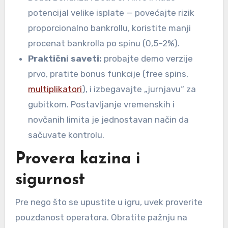
potencijal velike isplate — povećajte rizik
proporcionalno bankrollu, koristite manji
procenat bankrolla po spinu (0,5–2%).
Praktični saveti:
probajte demo verzije
prvo, pratite bonus funkcije (free spins,
multiplikatori
), i izbegavajte „jurnjavu“ za
gubitkom. Postavljanje vremenskih i
novčanih limita je jednostavan način da
sačuvate kontrolu.
Provera kazina i
sigurnost
Pre nego što se upustite u igru, uvek proverite
pouzdanost operatora. Obratite pažnju na