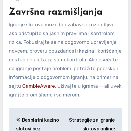
Završna razmišljanja
Igranje slotova može biti zabavno i uzbudljivo
ako pristupite sa jasnim pravilima i kontrolom
rizika. Fokusirajte se na odgovorno upravljanje
novcem, proveru pouzdanosti kazina i korišćenje
dostupnih alata za samokontrolu. Ako osećate
da igranje postaje problem, potražite podršku i
informacije o odgovornom igranju, na primer na
sajtu
GambleAware
. Uživajte u igrama — ali uvek
igrajte promišljeno i sa merom.
Post
Besplatni kazino
Strategije za igranje
navigation
slotovi bez
slotova online: