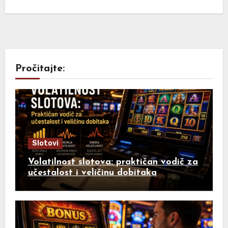
Pročitajte:
Slotovi
Volatilnost slotova: praktičan vodič za
učestalost i veličinu dobitaka