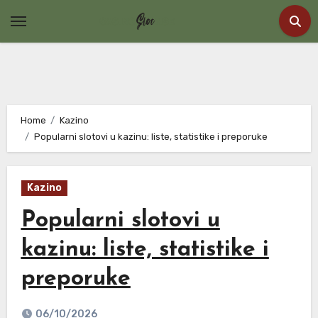
Skip
to
content
Home
Kazino
Popularni slotovi u kazinu: liste, statistike i preporuke
Kazino
Popularni slotovi u
kazinu: liste, statistike i
preporuke
06/10/2026