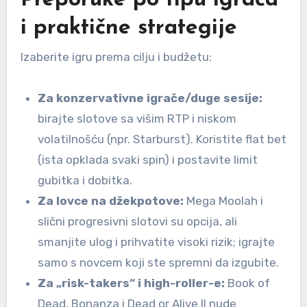
Preporuke po tipu igrača
i praktične strategije
Izaberite igru prema cilju i budžetu:
Za konzervativne igrače/duge sesije:
birajte slotove sa višim RTP i niskom
volatilnošću (npr. Starburst). Koristite flat bet
(ista opklada svaki spin) i postavite limit
gubitka i dobitka.
Za lovce na džekpotove:
Mega Moolah i
slični progresivni slotovi su opcija, ali
smanjite ulog i prihvatite visoki rizik; igrajte
samo s novcem koji ste spremni da izgubite.
Za „risk-takers“ i high-roller-e:
Book of
Dead, Bonanza i Dead or Alive II nude