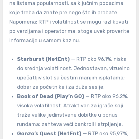
na listama popularnosti, sa ključnim podacima
koje treba da znate pre nego što ih probate.
Napomena: RTP i volatilnost se mogu razlikovati
po verzijama i operatorima, stoga uvek proverite
informacije u samom kazinu.
Starburst (NetEnt)
— RTP oko 96,1%, niska
do srednja volatilnost. Jednostavan, vizuelno
upečatljiv slot sa čestim manjim isplatama;
dobar za početnike i za duže sesije.
Book of Dead (Play’n GO)
— RTP oko 96,2%,
visoka volatilnost. Atraktivan za igrače koji
traže velike jedinstvene dobitke u bonus
rundama; zahteva veći bankroll i strpljenje.
Gonzo’s Quest (NetEnt)
— RTP oko 95,97%,