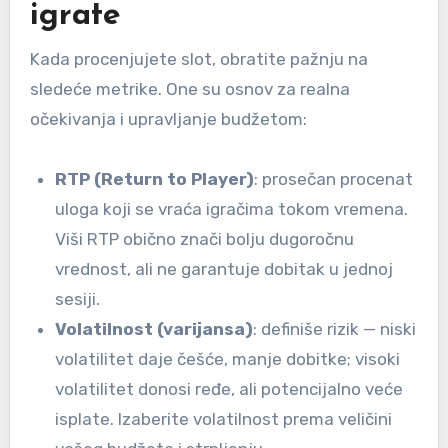
igrate
Kada procenjujete slot, obratite pažnju na
sledeće metrike. One su osnov za realna
očekivanja i upravljanje budžetom:
RTP (Return to Player)
: prosečan procenat
uloga koji se vraća igračima tokom vremena.
Viši RTP obično znači bolju dugoročnu
vrednost, ali ne garantuje dobitak u jednoj
sesiji.
Volatilnost (varijansa)
: definiše rizik — niski
volatilitet daje češće, manje dobitke; visoki
volatilitet donosi ređe, ali potencijalno veće
isplate. Izaberite volatilnost prema veličini