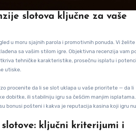
zije slotova ključne za vaše
regled u moru sjajnih parola i promotivnih ponuda. Vi želite
usklađena sa vašim stilom igre. Objektivna recenzija vam
kriva tehničke karakteristike, prosečnu isplatu i potenci
e utiske.
procenite da li se slot uklapa u vaše prioritete — da li
ke dobitke, ili stabilniju igru sa češćim manjim isplatama.
su bonusi pošteni i kakva je reputacija kasina koji igru nu
slotove: ključni kriterijumi i