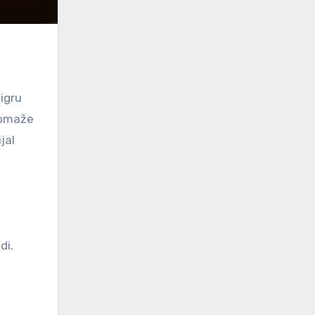
 igru
 pomaže
jal
di.