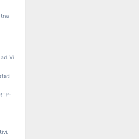
ntna
ad. Vi
stati
 RTP-
ivi.