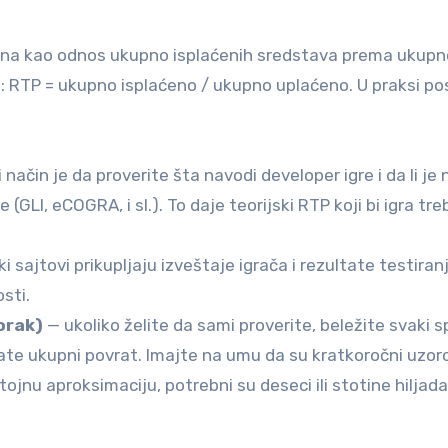
čuna kao odnos ukupno isplaćenih sredstava prema ukupn
RTP = ukupno isplaćeno / ukupno uplaćeno. U praksi pos
 način je da proverite šta navodi developer igre i da li je 
(GLI, eCOGRA, i sl.). To daje teorijski RTP koji bi igra tre
i sajtovi prikupljaju izveštaje igrača i rezultate testiranj
sti.
orak)
— ukoliko želite da sami proverite, beležite svaki s
nate ukupni povrat. Imajte na umu da su kratkoročni uzorc
tojnu aproksimaciju, potrebni su deseci ili stotine hiljada