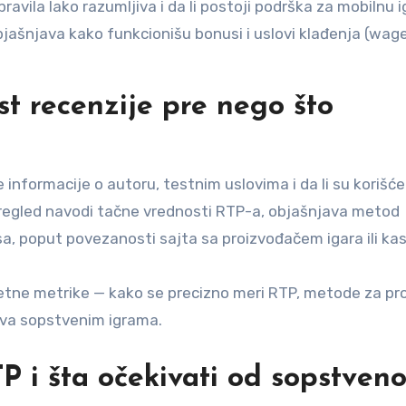
u pravila lako razumljiva i da li postoji podrška za mobilnu i
bjašnjava kako funkcionišu bonusi i uslovi klađenja (wag
t recenzije pre nego što
 informacije o autoru, testnim uslovima i da li su korišće
r pregled navodi tačne vrednosti RTP-a, objašnjava metod
sa, poput povezanosti sajta sa proizvođačem igara ili ka
retne metrike — kako se precizno meri RTP, metode za p
otova sopstvenim igrama.
P i šta očekivati od sopstven