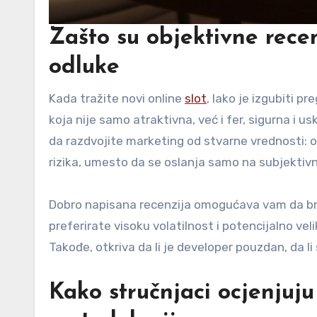
Zašto su objektivne recen
odluke
Kada tražite novi online
slot
, lako je izgubiti p
koja nije samo atraktivna, već i fer, sigurnа i 
da razdvojite marketing od stvarne vrednosti: ot
rizika, umesto da se oslanja samo na subjektivn
Dobro napisana recenzija omogućava vam da brzo 
preferirate visoku volatilnost i potencijalno veli
Takođe, otkriva da li je developer pouzdan, da li 
Kako stručnjaci ocjenjuju 