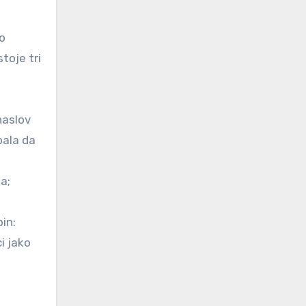
o
toje tri
naslov
bala da
a;
pin:
i jako