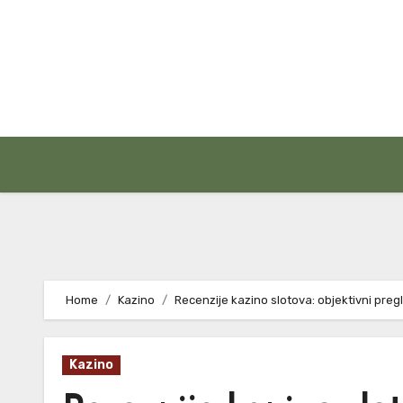
Skip
to
content
Home
Kazino
Recenzije kazino slotova: objektivni pregl
Kazino