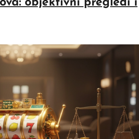
ova: objektivni pregledi i