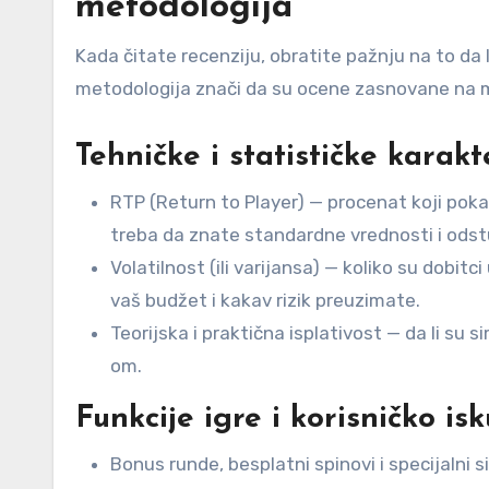
metodologija
Kada čitate recenziju, obratite pažnju na to da
metodologija znači da su ocene zasnovane na m
Tehničke i statističke karakt
RTP (Return to Player) — procenat koji poka
treba da znate standardne vrednosti i odst
Volatilnost (ili varijansa) — koliko su dobitci
vaš budžet i kakav rizik preuzimate.
Teorijska i praktična isplativost — da li su 
om.
Funkcije igre i korisničko is
Bonus runde, besplatni spinovi i specijalni si