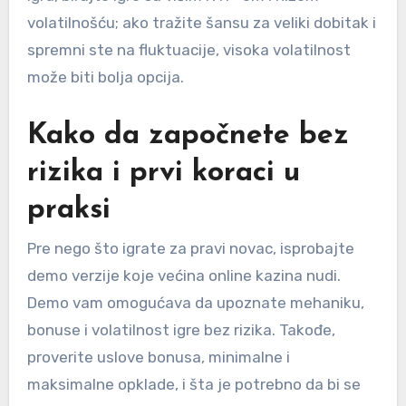
volatilnošću; ako tražite šansu za veliki dobitak i
spremni ste na fluktuacije, visoka volatilnost
može biti bolja opcija.
Kako da započnete bez
rizika i prvi koraci u
praksi
Pre nego što igrate za pravi novac, isprobajte
demo verzije koje većina online kazina nudi.
Demo vam omogućava da upoznate mehaniku,
bonuse i volatilnost igre bez rizika. Takođe,
proverite uslove bonusa, minimalne i
maksimalne opklade, i šta je potrebno da bi se