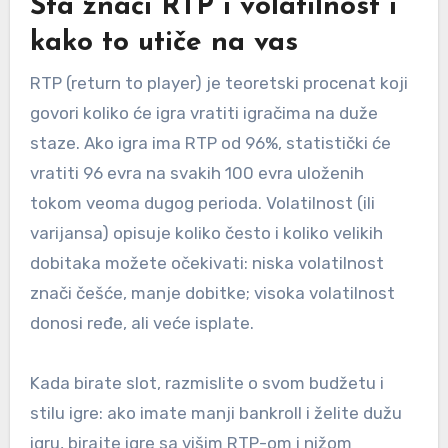
Šta znači RTP i volatilnost i
kako to utiče na vas
RTP (return to player) je teoretski procenat koji
govori koliko će igra vratiti igračima na duže
staze. Ako igra ima RTP od 96%, statistički će
vratiti 96 evra na svakih 100 evra uloženih
tokom veoma dugog perioda. Volatilnost (ili
varijansa) opisuje koliko često i koliko velikih
dobitaka možete očekivati: niska volatilnost
znači češće, manje dobitke; visoka volatilnost
donosi ređe, ali veće isplate.
Kada birate slot, razmislite o svom budžetu i
stilu igre: ako imate manji bankroll i želite dužu
igru, birajte igre sa višim RTP-om i nižom