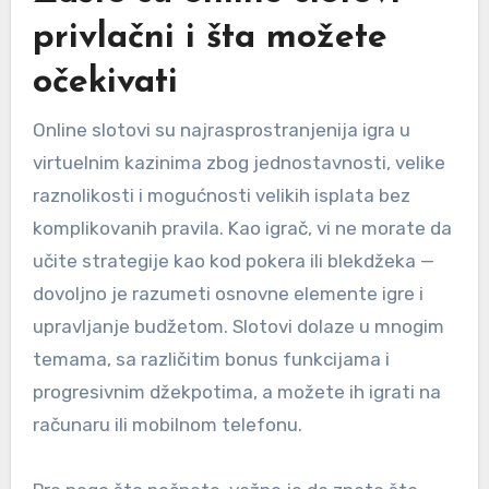
privlačni i šta možete
očekivati
Online slotovi su najrasprostranjenija igra u
virtuelnim kazinima zbog jednostavnosti, velike
raznolikosti i mogućnosti velikih isplata bez
komplikovanih pravila. Kao igrač, vi ne morate da
učite strategije kao kod pokera ili blekdžeka —
dovoljno je razumeti osnovne elemente igre i
upravljanje budžetom. Slotovi dolaze u mnogim
temama, sa različitim bonus funkcijama i
progresivnim džekpotima, a možete ih igrati na
računaru ili mobilnom telefonu.