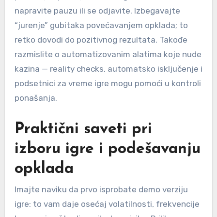
napravite pauzu ili se odjavite. Izbegavajte
“jurenje” gubitaka povećavanjem opklada; to
retko dovodi do pozitivnog rezultata. Takođe
razmislite o automatizovanim alatima koje nude
kazina — reality checks, automatsko isključenje i
podsetnici za vreme igre mogu pomoći u kontroli
ponašanja.
Praktični saveti pri
izboru igre i podešavanju
opklada
Imajte naviku da prvo isprobate demo verziju
igre: to vam daje osećaj volatilnosti, frekvencije