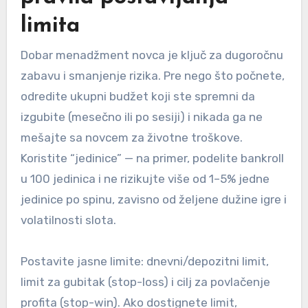
limita
Dobar menadžment novca je ključ za dugoročnu
zabavu i smanjenje rizika. Pre nego što počnete,
odredite ukupni budžet koji ste spremni da
izgubite (mesečno ili po sesiji) i nikada ga ne
mešajte sa novcem za životne troškove.
Koristite “jedinice” — na primer, podelite bankroll
u 100 jedinica i ne rizikujte više od 1–5% jedne
jedinice po spinu, zavisno od željene dužine igre i
volatilnosti slota.
Postavite jasne limite: dnevni/depozitni limit,
limit za gubitak (stop-loss) i cilj za povlačenje
profita (stop-win). Ako dostignete limit,