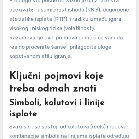
Pre nego što počnete, važno je da znate šta
očekivati: nasumičnost ishoda (RNG), dugoročne
statistike isplata (RTP), i razliku između igara
visokog i niskog rizika (volatilnost).
Razumevanje ovih pojmova pomoći će vam da
realno procenite šanse i prilagodite uloge
sopstvenom stilu igranja.
Ključni pojmovi koje
treba odmah znati
Simboli, kolutovi i linije
isplate
Svaki slot se sastoji od kolutova (reels) i redova:
kombinacije simbola na linijama isplate određuju