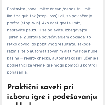
Postavite jasne limite: dnevni/depozitni limit,
limit za gubitak (stop-loss) i cilj za povlačenje
profita (stop-win). Ako dostignete limit,
napravite pauzu ili se odjavite. Izbegavajte
“jurenje” gubitaka povećavanjem opklada; to
retko dovodi do pozitivnog rezultata. Takođe
razmislite o automatizovanim alatima koje nude
kazina — reality checks, automatsko isključenje i
podsetnici za vreme igre mogu pomoći u kontroli
ponašanja.
Praktični saveti pri
izboru igre i podešavanju