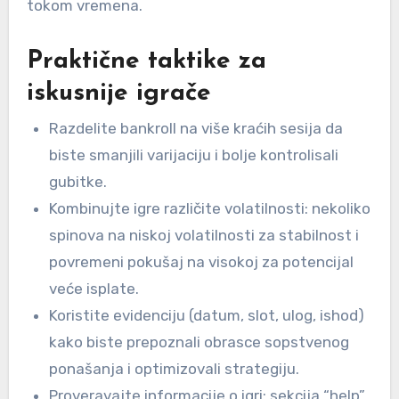
tokom vremena.
Praktične taktike za
iskusnije igrače
Razdelite bankroll na više kraćih sesija da
biste smanjili varijaciju i bolje kontrolisali
gubitke.
Kombinujte igre različite volatilnosti: nekoliko
spinova na niskoj volatilnosti za stabilnost i
povremeni pokušaj na visokoj za potencijal
veće isplate.
Koristite evidenciju (datum, slot, ulog, ishod)
kako biste prepoznali obrasce sopstvenog
ponašanja i optimizovali strategiju.
Proveravajte informacije o igri: sekcija “help”