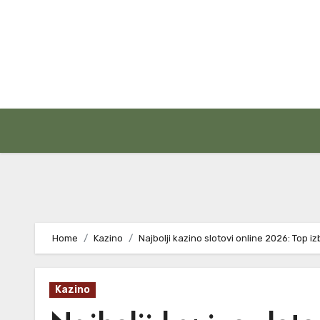
Skip
to
content
Home
Kazino
Najbolji kazino slotovi online 2026: Top i
Kazino