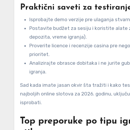
Praktični saveti za testiran
Isprobajte demo verzije pre ulaganja stvarn
Postavite budžet za sesiju i koristite alat
depozita, vreme igranja).
Proverite licence i recenzije casina pre neg
prioritet.
Analizirajte obrasce dobitaka i ne jurite gu
igranja.
Sad kada imate jasan okvir šta tražiti i kako te
najboljih online slotova za 2026. godinu, uključuj
isprobati.
Top preporuke po tipu igr