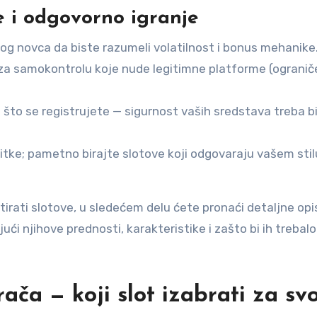
je i odgovorno igranje
og novca da biste razumeli volatilnost i bonus mehanike
e za samokontrolu koje nude legitimne platforme (ogranič
o što se registrujete — sigurnost vaših sredstava treba bi
bitke; pametno birajte slotove koji odgovaraju vašem stil
stirati slotove, u sledećem delu ćete pronaći detaljne opi
ući njihove prednosti, karakteristike i zašto bi ih trebalo
ača — koji slot izabrati za svo