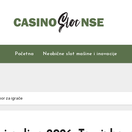
Početna
Neobične slot mašine i inovacije
zbor za igrače